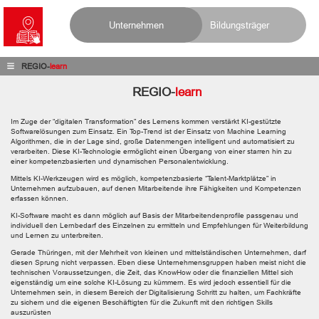
Unternehmen
Bildungsträger
REGIO-
learn
REGIO-
learn
Im Zuge der “digitalen Transformation” des Lernens kommen verstärkt KI-gestützte
Softwarelösungen zum Einsatz. Ein Top-Trend ist der Einsatz von Machine Learning
Algorithmen, die in der Lage sind, große Datenmengen intelligent und automatisiert zu
verarbeiten. Diese KI-Technologie ermöglicht einen Übergang von einer starren hin zu
einer kompetenzbasierten und dynamischen Personalentwicklung.
Mittels KI-Werkzeugen wird es möglich, kompetenzbasierte “Talent-Marktplätze” in
Unternehmen aufzubauen, auf denen Mitarbeitende ihre Fähigkeiten und Kompetenzen
erfassen können.
KI-Software macht es dann möglich auf Basis der Mitarbeitendenprofile passgenau und
individuell den Lernbedarf des Einzelnen zu ermitteln und Empfehlungen für Weiterbildung
und Lernen zu unterbreiten.
Gerade Thüringen, mit der Mehrheit von kleinen und mittelständischen Unternehmen, darf
diesen Sprung nicht verpassen. Eben diese Unternehmensgruppen haben meist nicht die
technischen Voraussetzungen, die Zeit, das KnowHow oder die finanziellen Mittel sich
eigenständig um eine solche KI-Lösung zu kümmern. Es wird jedoch essentiell für die
Unternehmen sein, in diesem Bereich der Digitalisierung Schritt zu halten, um Fachkräfte
zu sichern und die eigenen Beschäftigten für die Zukunft mit den richtigen Skills
auszurüsten